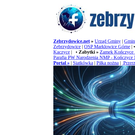
Zebrzydowice.net
»
Urząd Gminy
|
Gminn
Zebrzydowice
|
OSP Marklowice Górne
| 
Kaczyce
| •
Zabytki »
Zamek Kończyce 
Parafia PW Narodzenia NMP - Kończyce 
Portal »
|
Siatkówka
|
Piłka nożna
|
Przerz