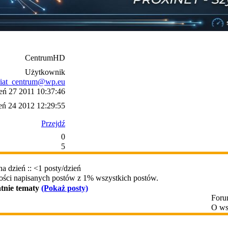
CentrumHD
Użytkownik
ariat_centrum@wp.eu
eń 27 2011 10:37:46
ień 24 2012 12:29:55
Przejdź
0
5
a dzień :: <1 posty/dzień
ości napisanych postów z 1% wszystkich postów.
atnie tematy
(Pokaż posty)
Foru
O ws