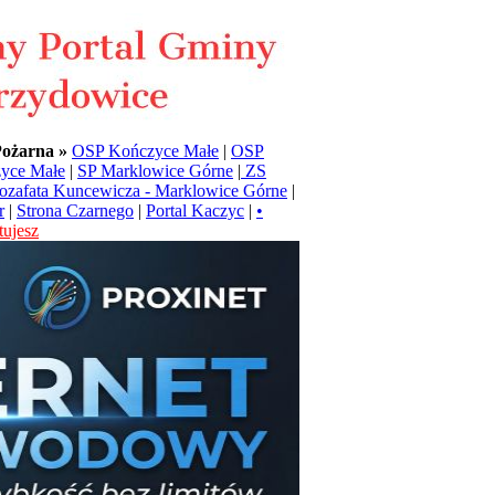
Pożarna »
OSP Kończyce Małe
|
OSP
yce Małe
|
SP Marklowice Górne
|
ZS
Jozafata Kuncewicza - Marklowice Górne
|
r
|
Strona Czarnego
|
Portal Kaczyc
|
•
ujesz