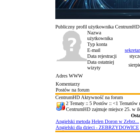
Publiczny profil użytkownika CentrumHD
Nazwa
użytkownika
Typ konta
E-mail
sekret
Data rejestracji
stycz
Data ostatniej
sierp
wizyty
Adres WWW
Komentarzy
Postów na forum
CentrumHD Aktywność na forum
2 Tematy :: 5 Postów :: <1 Tematów n
CentrumHD zajmuje miejsce 25. w il
Ost
Angielski metodą Helen Doron w Zebrz...
Angielski dla dzieci - ZEBRZYDOWICE