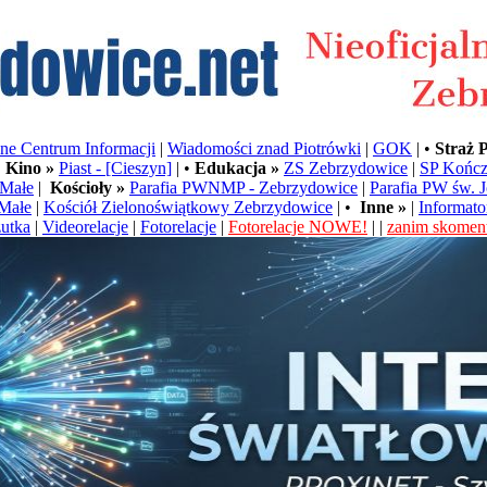
e Centrum Informacji
|
Wiadomości znad Piotrówki
|
GOK
| •
Straż 
•
Kino »
Piast - [Cieszyn]
| •
Edukacja »
ZS Zebrzydowice
|
SP Kończ
Małe
|
Kościoły »
Parafia PWNMP - Zebrzydowice
|
Parafia PW św. 
Małe
|
Kościół Zielonoświątkowy Zebrzydowice
| •
Inne »
|
Informato
utka
|
Videorelacje
|
Fotorelacje
|
Fotorelacje NOWE!
| |
zanim skoment