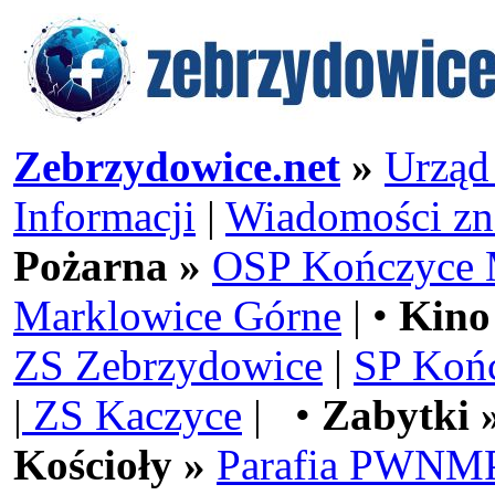
Zebrzydowice.net
»
Urząd
Informacji
|
Wiadomości zn
Pożarna »
OSP Kończyce 
Marklowice Górne
| •
Kino
ZS Zebrzydowice
|
SP Koń
|
ZS Kaczyce
| •
Zabytki 
Kościoły »
Parafia PWNMP