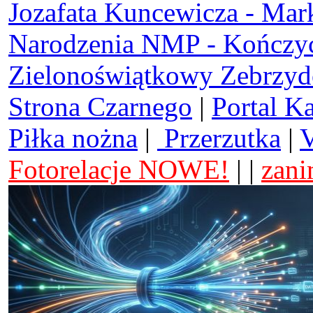
Jozafata Kuncewicza - Mar
Narodzenia NMP - Kończy
Zielonoświątkowy Zebrzy
Strona Czarnego
|
Portal K
Piłka nożna
|
Przerzutka
|
V
Fotorelacje NOWE!
| |
zani