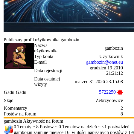
Publiczny profil użytkownika gambozin
Nazwa
gambozin
użytkownika
Typ konta
Użytkownik
E-mail
gambozin@onet.eu
grudzień 19 2010
Data rejestracji
21:21:12
Data ostatniej
marzec 31 2026 23:15:08
wizyty
5722250
Gadu-Gadu
Skąd
Zebrzydowice
Komentarzy
2
Postów na forum
8
gambozin Aktywność na forum
0 Tematy :: 8 Postów :: 0 Tematów na dzień :: <1 posty/dzień
gambozin zajmuje miejsce 16. w ilości napisanych postów z 1