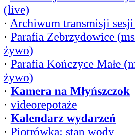
(live)
·
Archiwum transmisji sesj
·
Parafia Zebrzydowice (ms
żywo)
·
Parafia Kończyce Małe (m
żywo)
·
Kamera na Młyńszczok
·
videorepotaże
·
Kalendarz wydarzeń
·
Piotrówka: stan wody