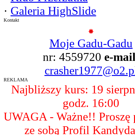
·
Galeria HighSlide
Kontakt
Moje Gadu-Gadu
nr: 4559720
e-mail
crasher1977@o2.p
REKLAMA
Najbliższy kurs: 19 sierp
godz. 16:00
UWAGA - Ważne!! Proszę p
ze sobą Profil Kandyda