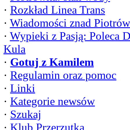
·
Rozkład Linea Trans
·
Wiadomości znad Piotrów
·
Wypieki z Pasją: Poleca 
Kula
·
Gotuj z Kamilem
·
Regulamin oraz pomoc
·
Linki
·
Kategorie newsów
·
Szukaj
·
Klub Przerzutka