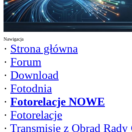
Nawigacja
·
Strona główna
·
Forum
·
Download
·
Fotodnia
·
Fotorelacje NOWE
·
Fotorelacje
·
Transmisje z Obrad Rady