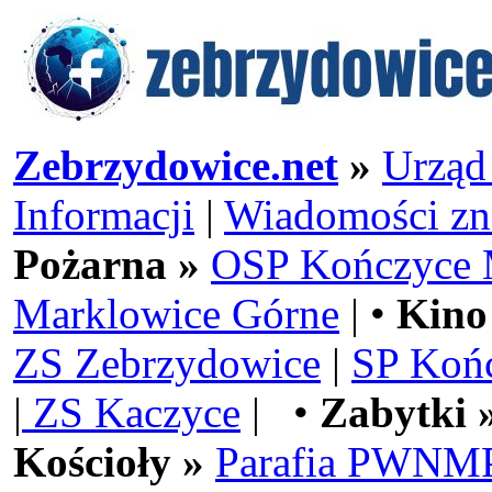
Zebrzydowice.net
»
Urząd
Informacji
|
Wiadomości zn
Pożarna »
OSP Kończyce 
Marklowice Górne
| •
Kino
ZS Zebrzydowice
|
SP Koń
|
ZS Kaczyce
| •
Zabytki 
Kościoły »
Parafia PWNMP