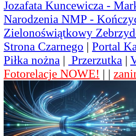
Jozafata Kuncewicza - Mar
Narodzenia NMP - Kończy
Zielonoświątkowy Zebrzy
Strona Czarnego
|
Portal K
Piłka nożna
|
Przerzutka
|
V
Fotorelacje NOWE!
| |
zani