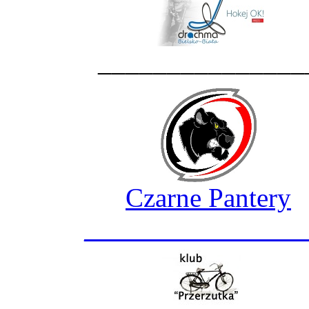
_______________
Czarne Pantery
________________