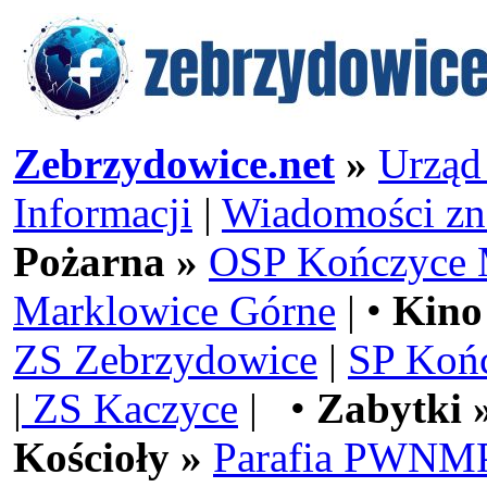
Zebrzydowice.net
»
Urząd
Informacji
|
Wiadomości zn
Pożarna »
OSP Kończyce 
Marklowice Górne
| •
Kino
ZS Zebrzydowice
|
SP Koń
|
ZS Kaczyce
| •
Zabytki 
Kościoły »
Parafia PWNMP