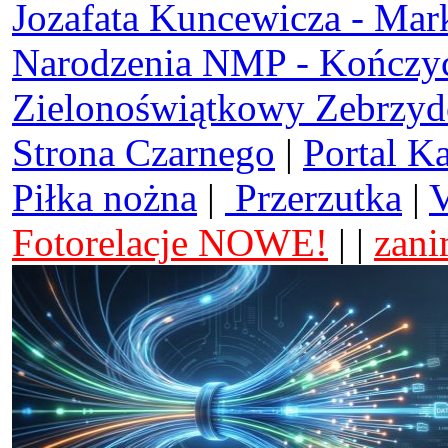
Jozafata Kuncewicza - Mar
Narodzenia NMP - Kończy
Zielonoświątkowy Zebrzy
Strona Czarnego
|
Portal K
Piłka nożna
|
Przerzutka
|
V
Fotorelacje NOWE!
| |
zani