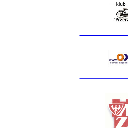
________
________