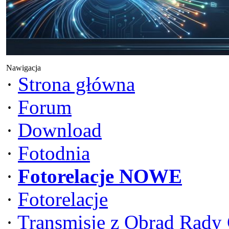
Nawigacja
·
Strona główna
·
Forum
·
Download
·
Fotodnia
·
Fotorelacje NOWE
·
Fotorelacje
·
Transmisje z Obrad Rady 