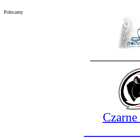
Polecamy
_______
Czarne
________