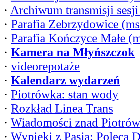
·
Archiwum transmisji sesj
·
Parafia Zebrzydowice (ms
·
Parafia Kończyce Małe (
·
Kamera na Młyńszczok
·
videorepotaże
·
Kalendarz wydarzeń
·
Piotrówka: stan wody
·
Rozkład Linea Trans
·
Wiadomości znad Piotrów
·
Wypieki z Pasją: Poleca 