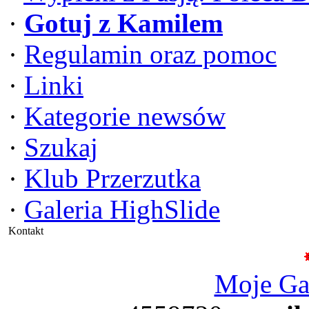
·
Gotuj z Kamilem
·
Regulamin oraz pomoc
·
Linki
·
Kategorie newsów
·
Szukaj
·
Klub Przerzutka
·
Galeria HighSlide
Kontakt
Moje G